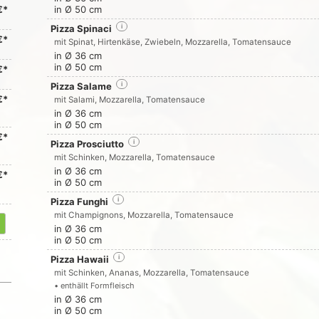
€*
in Ø 50 cm
Pizza Spinaci
i
€*
mit Spinat, Hirtenkäse, Zwiebeln, Mozzarella, Tomatensauce
in Ø 36 cm
in Ø 50 cm
€*
Pizza Salame
i
€*
mit Salami, Mozzarella, Tomatensauce
in Ø 36 cm
in Ø 50 cm
€*
Pizza Prosciutto
i
mit Schinken, Mozzarella, Tomatensauce
in Ø 36 cm
€*
in Ø 50 cm
Pizza Funghi
i
mit Champignons, Mozzarella, Tomatensauce
in Ø 36 cm
in Ø 50 cm
Pizza Hawaii
i
mit Schinken, Ananas, Mozzarella, Tomatensauce
• enthällt Formfleisch
in Ø 36 cm
in Ø 50 cm