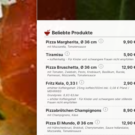
Beliebte Produkte
Pizza Margherita, Ø 36 cm
i
9,90 
mit Mozzarella, Tomatensauce
Tiramisu
i
5,90 
• koffeinhaltig - Für Kinder und schwangere Frauen nicht empfohlen
Pizza Bruschetta, Ø 36 cm
i
12,90 
mit Tomaten, Zwiebeln, Pesto, Knoblauch, Basilikum, Rucola,
Parmesan, Mozzarella, Tomatensauce
Fritz Kola, 0,33 l
i
2,90 
erhöhter Koffeingehalt: 25mg koffein/100ml inkl. 0,08 € Pfand /
MEHRWEG
Grundpreis: 8,63 €/Liter
• erhöter Koffeingehalt - Für Kinder und schwangere oder stillende
Frauen nicht empfohlen
Pizzabrötchen Champignons
i
8,90 
mit Champignons, Käse
Pizza El Mundo, Ø 36 cm
i
12,90 
mit Hähnchenbrust, Brokkoli, Cherrytomaten, Sauce hollandaise,
Mozzarella, Tomatensauce