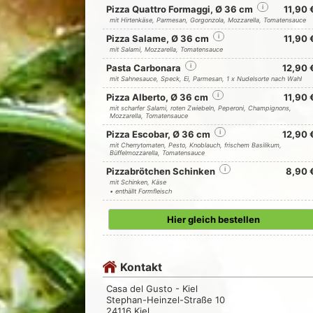
Pizza Quattro Formaggi, Ø 36 cm
i
11,90 
mit Hirtenkäse, Parmesan, Gorgonzola, Mozzarella, Tomatensauce
Pizza Salame, Ø 36 cm
i
11,90 
mit Salami, Mozzarella, Tomatensauce
Pasta Carbonara
i
12,90 
mit Sahnesauce, Speck, Ei, Parmesan, 1 x Nudelsorte nach Wahl
Pizza Alberto, Ø 36 cm
i
11,90 
mit scharfer Salami, roten Zwiebeln, Peperoni, Champignons,
Mozzarella, Tomatensauce
Pizza Escobar, Ø 36 cm
i
12,90 
mit Cherrytomaten, Pesto, Knoblauch, frischem Basilikum,
Büffelmozzarella, Tomatensauce
Pizzabrötchen Schinken
i
8,90 
mit Schinken, Käse
• enthällt Formfleisch
Hier gleich bestellen
Kontakt
Casa del Gusto - Kiel
Stephan-Heinzel-Straße 10
24116 Kiel