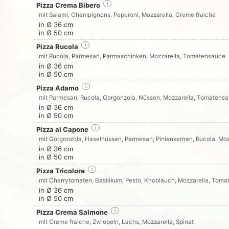
Pizza Crema Bibero
i
mit Salami, Champignons, Peperoni, Mozzarella, Creme fraiche
in Ø 36 cm
in Ø 50 cm
Pizza Rucola
i
mit Rucola, Parmesan, Parmaschinken, Mozzarella, Tomatensauce
in Ø 36 cm
in Ø 50 cm
Pizza Adamo
i
mit Parmesan, Rucola, Gorgonzola, Nüssen, Mozzarella, Tomatens
in Ø 36 cm
in Ø 50 cm
Pizza al Capone
i
mit Gorgonzola, Haselnüssen, Parmesan, Pinienkernen, Rucola, Mo
in Ø 36 cm
in Ø 50 cm
Pizza Tricolore
i
mit Cherrytomaten, Basilikum, Pesto, Knoblauch, Mozzarella, Tom
in Ø 36 cm
in Ø 50 cm
Pizza Crema Salmone
i
mit Creme fraiche, Zwiebeln, Lachs, Mozzarella, Spinat