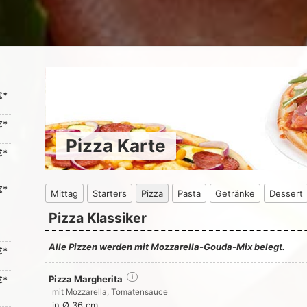
€*
€*
Pizza Karte
€*
€*
Mittag
Starters
Pizza
Pasta
Getränke
Dessert
Pizza Klassiker
Alle Pizzen werden mit Mozzarella-Gouda-Mix belegt.
€*
Pizza Margherita
i
€*
mit Mozzarella, Tomatensauce
in Ø 36 cm